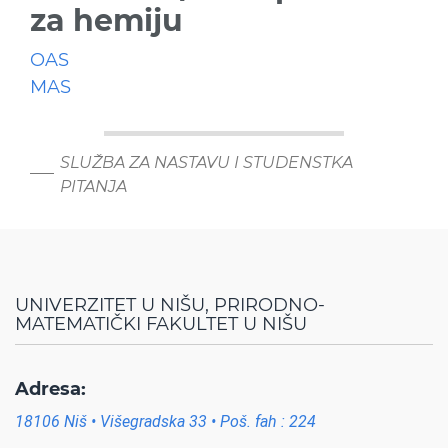
za hemiju
OAS
MAS
SLUŽBA ZA NASTAVU I STUDENSTKA
PITANJA
UNIVERZITET U NIŠU, PRIRODNO-
MATEMATIČKI FAKULTET U NIŠU
Adresa:
18106 Niš • Višegradska 33 • Poš. fah : 224