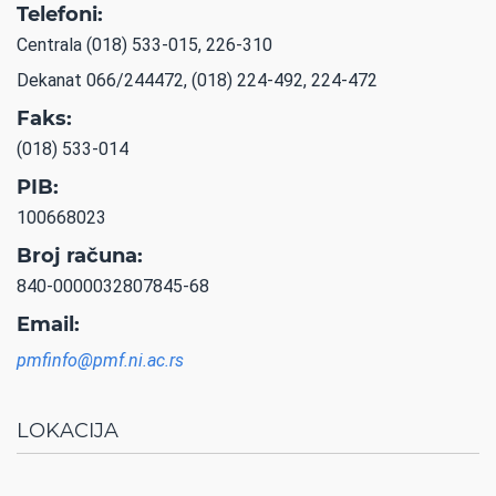
Telefoni:
Centrala (018) 533-015, 226-310
Dekanat 066/244472, (018) 224-492, 224-472
Faks:
(018) 533-014
PIB:
100668023
Broj računa:
840-0000032807845-68
Email:
pmfinfo@pmf.ni.ac.rs
LOKACIJA