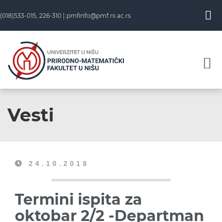
(018)533-015, 226-310 |
pmfinfo@pmf.ni.ac.rs
Vesti
24.10.2018
Termini ispita za
oktobar 2/2 -Departman