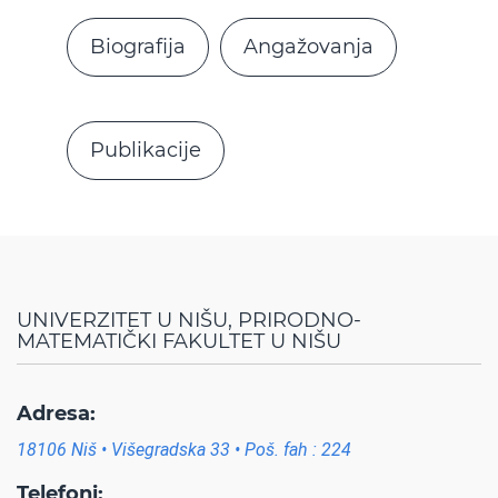
Biografija
Angažovanja
Publikacije
UNIVERZITET U NIŠU, PRIRODNO-
MATEMATIČKI FAKULTET U NIŠU
Adresa:
18106 Niš • Višegradska 33 • Poš. fah : 224
Telefoni: