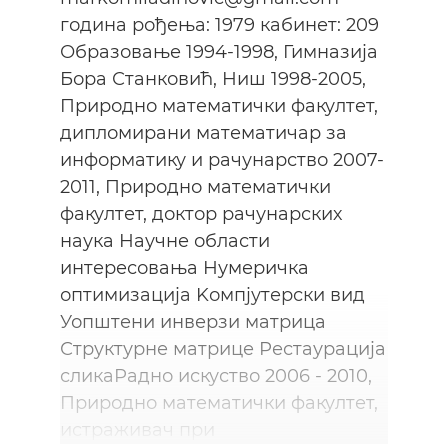
година рођења: 1979 кабинет: 209
Образовање 1994-1998, Гимназија
Бора Станковић, Ниш 1998-2005,
Природно математички факултет,
дипломирани математичар за
информатику и рачунарство 2007-
2011, Природно математички
факултет, доктор рачунарских
наука Научне области
интересовања Нумеричка
оптимизацијa Kомпјутерски вид
Уопштени инверзи матрица
Структурне матрице Рестаурација
сликаРадно искуство 2006 - 2010,
Природно математички факултет,
истраживач при