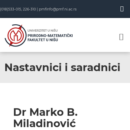
(018)533-015, 226-310 |
pmfinfo@pmf.ni.ac.rs
Nastavnici i saradnici
Dr Marko B.
Miladinović