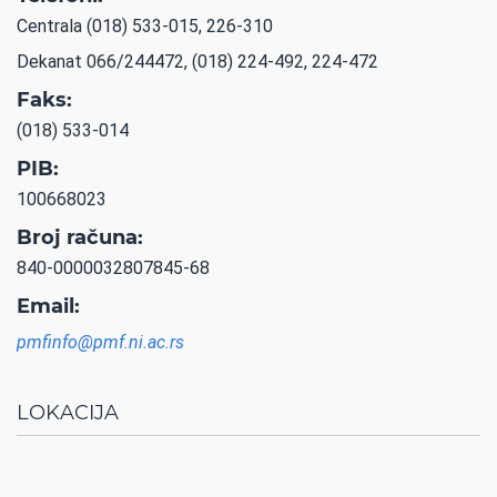
Centrala (018) 533-015, 226-310
Dekanat 066/244472, (018) 224-492, 224-472
Faks:
(018) 533-014
PIB:
100668023
Broj računa:
840-0000032807845-68
Email:
pmfinfo@pmf.ni.ac.rs
LOKACIJA