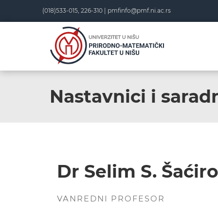
(018)533-015, 226-310 |
pmfinfo@pmf.ni.ac.rs
Nastavnici i saradn
Dr Selim S. Šaćiro
VANREDNI PROFESOR