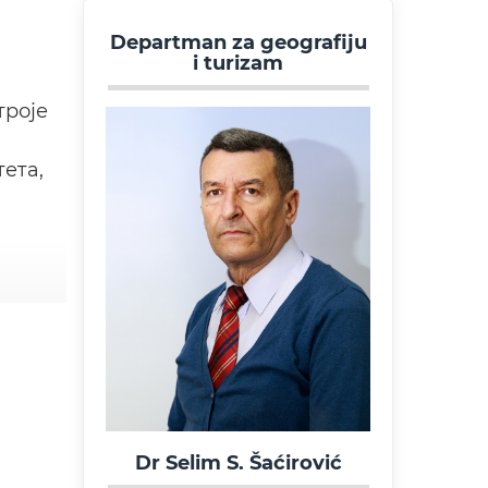
Departman za geografiju
i turizam
троје
ета,
Dr Selim S. Šaćirović