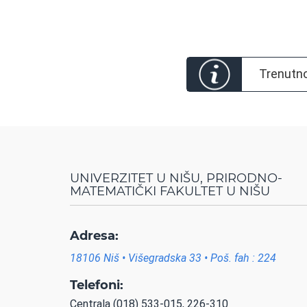
Trenutno
UNIVERZITET U NIŠU, PRIRODNO-
MATEMATIČKI FAKULTET U NIŠU
Adresa:
18106 Niš • Višegradska 33 • Poš. fah : 224
Telefoni:
Centrala (018) 533-015, 226-310