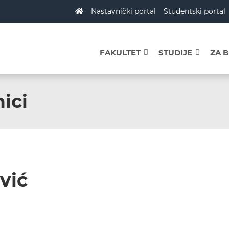
Nastavnički portal
Studentski portal
FAKULTET
STUDIJE
ZA 
ici
vić