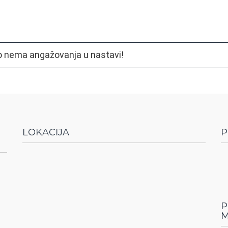
 nema angažovanja u nastavi!
LOKACIJA
P
P
M