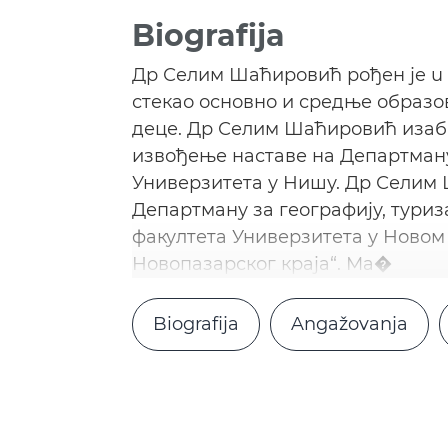
Biografija
Др Селим Шаћировић рођен je u Н
стекао основно и средње образо
деце. Др Селим Шаћировић изабра
извођење наставе на Департману
Универзитета у Нишу. Др Селим 
Департману за географију, тури
факултета Универзитета у Новом
Новопазарског краја“. Ма�
Biografija
Angažovanja