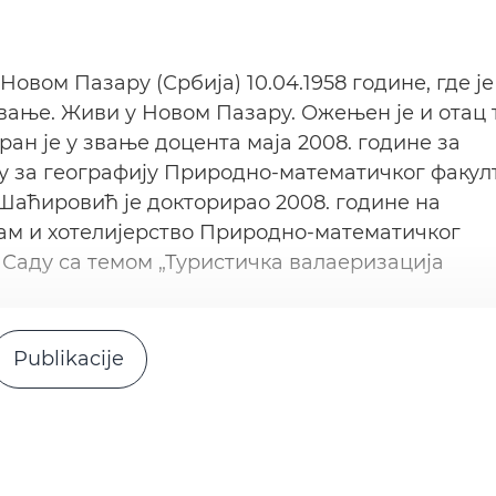
овом Пазару (Србија) 10.04.1958 године, где је
вање. Живи у Новом Пазару. Ожењен је и отац 
н је у звање доцента маја 2008. године за
 за географију Природно-математичког факулт
Шаћировић је докторирао 2008. године на
зам и хотелијерство Природно-математичког
 Саду са темом „Туристичка валаеризација
Publikacije