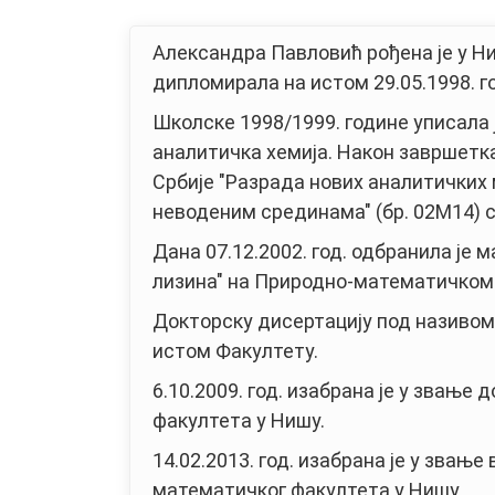
Александра Павловић рођена је у Ни
дипломирала на истом 29.05.1998. г
Школске 1998/1999. године уписала 
аналитичка хемија. Након завршетк
Србије "Разрада нових аналитичких 
неводеним срединама" (бр. 02М14) св
Дана 07.12.2002. год. одбранила је
лизина" на Природно-математичком 
Докторску дисертацију под називом 
истом Факултету.
6.10.2009. год. изабрана је у звање
факултета у Нишу.
14.02.2013. год. изабрана је у звањ
математичког факултета у Нишу.