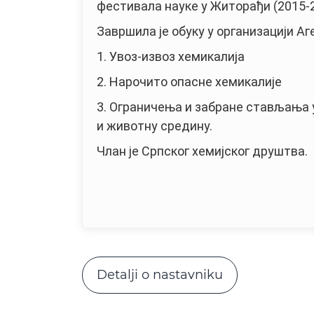
фестивала науке у Житорађи (2015-20
Завршила је обуку у организацији Аг
1. Увоз-извоз хемикалија
2. Нарочито опасне хемикалије
3. Ограничења и забране стављања 
и животну средину.
Члан је Српског хемијског друштва.
Detalji o nastavniku