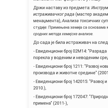
Држи наставу из предмета:
Инструм
истраживачког рада
(мастер академс
менаџмента),
Анализа токсичних су
студије: Примењена хемија са основама
сродних метода хемијске анализе
.
До сада је била истраживач на сле
- Евиденциони број 02М14: "Разрада
порекла у воденим и неводеним сред
- Евиденциони број 1211: "Развој н
производа и животне средине" (2001
- Евиденциони број 142015: "Развој
2010.),
- Евиденциони број 172047: "Природ
примена" (2011-),