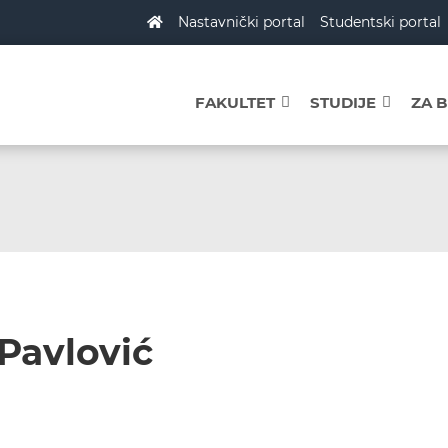
Nastavnički portal
Studentski portal
FAKULTET
STUDIJE
ZA 
Pavlović