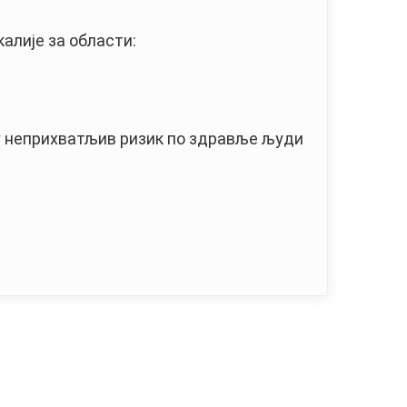
калије за области:
у неприхватљив ризик по здравље људи