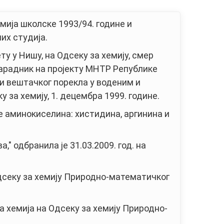
мија школске 1993/94. године и
их студија.
у у Нишу, на Одсеку за хемију, смер
сарадник на пројекту МНТР Републике
и вештачког порекла у воденим и
 за хемију, 1. децембра 1999. године.
е аминокиселина: хистидина, аргинина и
 одбранила је 31.03.2009. год. на
 Одсеку за хемију Природно-математичког
ка хемија на Одсеку за хемију Природно-