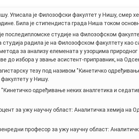
шу. Уписала је Филозофски факултет у Нишу, смер хе
одине. Била је стипендиста града Ниша током основн
је последипломске студије на Филозофском факултет
а студија радила је на Филозофском факултету као 
метода за анализу елемената у узорцима природног 
е до избора y звање асистент-приправник, на Одсеку
 магистарску тезу под називом "Кинетичко одређивањ
факултету у Нишу.
"Кинетичко одређивање неких аналгетика и седатива,"
 доцент за ужу научну област: Аналитичка хемија на
е венредни професор за ужу научну област: Аналитич