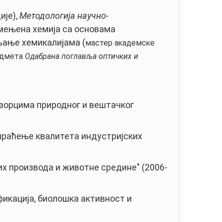
ије),
Методологија научно-
имењена хемија са основама
љање хемикалијама (
мастер академске
редмета
Одабрана поглавља оптичких и
узорцима природног и вештачког
 праћење квалитета индустријских
их производа и животне средине" (2006-
фикација, биолошка активност и