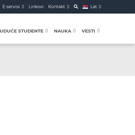
E-servisi
Linkovi
Kontakt
Lat
BUDUĆE STUDENTE
NAUKA
VESTI