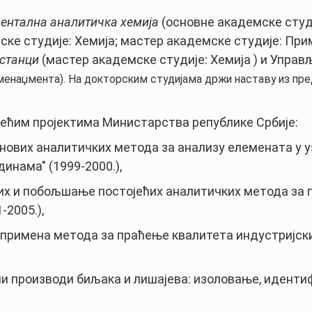
ентална аналитичка хемија
(основне академске студ
ке студије: Хемија; мастер академске студије: Пр
пстанци
(мастер академске студије: Хемија ) и Управ
 менаџмента
). На докторским студијама држи наставу из п
дећим пројектима Министарства републике Србије:
 нових аналитичких метода за анализу елемената у 
инама" (1999-2000.),
ових и побољшање постојећих аналитичких метода за
-2005.),
 и примена метода за праћење квалитета индустријск
ни производи биљака и лишајева: изоловање, иденти