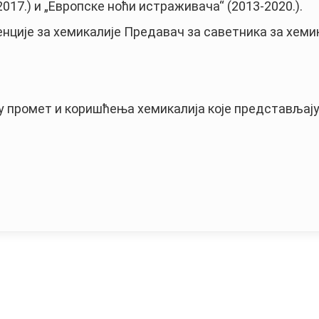
17.) и „Европске ноћи истраживача“ (2013-2020.).
енције за хемикалије Предавач за саветника за хеми
у промет и коришћења хемикалија које представљај