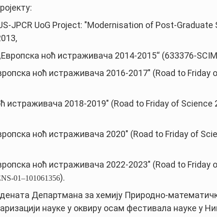
ројекту:
JPCR UoG Project: "Modernisation of Post-Graduate S
013,
ту „Европска ноћ истраживача 2014-2015“ (633376-SC
ропска ноћ истраживача 2016-2017" (Road to Friday of
 истраживача 2018-2019" (Road to Friday of Science 2.
ропска ноћ истраживача 2020" (Road to Friday of Scie
ропска ноћ истраживача 2022-2023" (Road to Friday o
).
ENS-01–101061356
тудената Департмана за хемију Природно-математич
изацији науке у оквиру осам фестивала науке у Нишу