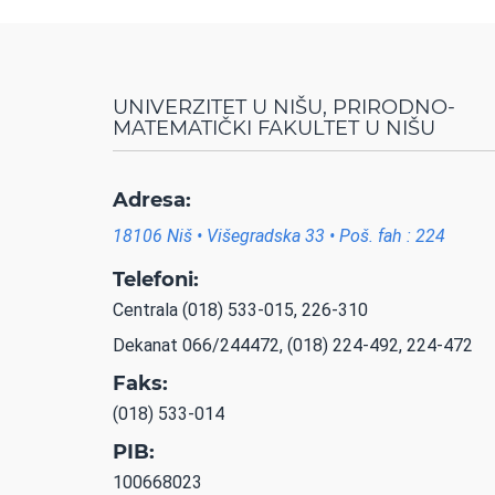
UNIVERZITET U NIŠU, PRIRODNO-
MATEMATIČKI FAKULTET U NIŠU
Adresa:
18106 Niš • Višegradska 33 • Poš. fah : 224
Telefoni:
Centrala (018) 533-015, 226-310
Dekanat 066/244472, (018) 224-492, 224-472
Faks:
(018) 533-014
PIB:
100668023