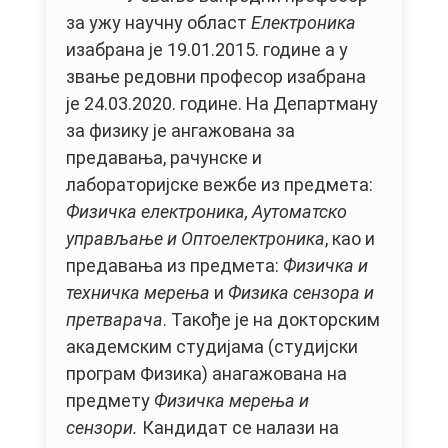
за ужу научну област
Електроника
изабрана је 19.01.2015. године а у
звање редовни професор изабрана
је 24.03.2020. године. На Департману
за физику је ангажована за
предавања, рачунске и
лабораторијске вежбе из предмета:
Физичка електроника,
Аутоматско
управљање и Оптоелектроника
, као и
предавања из предмета:
Физичка и
техничка мерења
и
Физика сензора и
претварача
. Такође је на докторским
академским студијама (студијски
програм Физика) анагажована на
предмету
Физичка мерења и
сензори
.
Кандидат се налази на