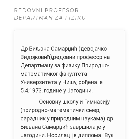
REDOVNI PROFESOR
DEPARTMAN ZA FIZIKU
Др Биљана Самарџић (девојачко
Видојковић),редовни професор на
Департману за физику Прирoдно-
математичког факултета
Универзитета у Нишу, рођена је
5.4.1973. године у Јагодини.
Основну школу и Гимназију
(природно-математички смер,
сарадник у природним наукама) др
Биљана Самарџић завршила је у
Јагодини. Носилац је диплома “Вук