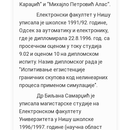
Караџић” и “Михајло Петровић Алас“.
Електронски факултет у Нишу
уписала је школске 1991/92. године,
Одсек за аутоматику и електронику,
где је дипломирала 22.8.1996. год. са
просечном оценом у току студија
9.02 и оценом 10 на дипломском
испиту. Назив дипломског рада је
"Испитивање егзистенције
граничних скупова код нелинеарних
процеса применом симулације".
Др Биљана Самарџић је
уписала магистарске студије на
Електронском факултету
Универзитета у Нишу школске
1996/1997. године (научна област