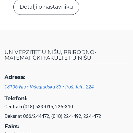
Detalji o nastavniku
UNIVERZITET U NIŠU, PRIRODNO-
MATEMATIČKI FAKULTET U NIŠU
Adresa:
18106 Niš • Višegradska 33 • Poš. fah : 224
Telefoni:
Centrala (018) 533-015, 226-310
Dekanat 066/244472, (018) 224-492, 224-472
Faks: