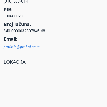
(018) 533-014
PIB:
100668023
Broj računa:
840-0000032807845-68
Email:
pmfinfo@pmf.ni.ac.rs
LOKACIJA