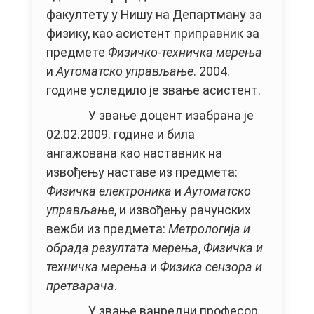
факултету у Нишу на Департману за
физику, као асистент приправник за
предмете
Физичко-техничка мерења
и
Аутоматско управљање
. 2004.
године уследило је звање асистент.
У звање доцент изабрана је
02.02.2009. године и била
ангажована као наставник на
извођењу наставе из предмета:
Физичка електроника
и
Аутоматско
управљање
, и извођењу рачунских
вежби из предмета:
Метрологија и
обрада резултата мерења
,
Физичк
а и
техничка мерења
и
Физика сензора
и
претварача
.
У звање ванредни професор