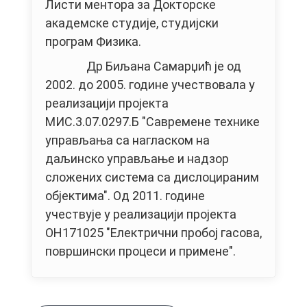
Листи ментора за Докторске
академске студије, студијски
програм Физика.
Др Биљана Самарџић је од
2002. до 2005. године учествовала у
реализацији пројекта
МИС.3.07.0297.Б "Савремене технике
управљања са нагласком на
даљинско управљање и надзор
сложених система са дислоцираним
објектима". Од 2011. године
учествује у реализацији пројекта
ОН171025 "Електрични пробој гасова,
површински процеси и примене".