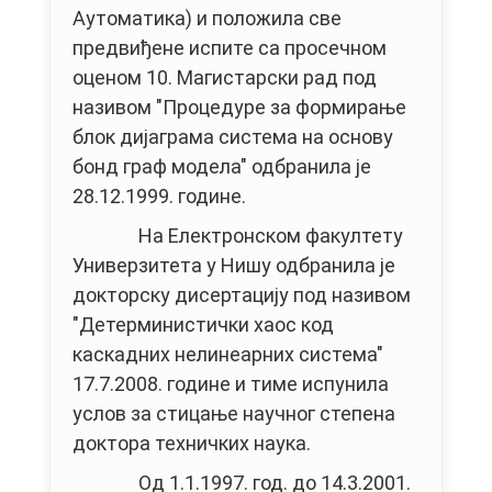
Аутоматика) и положила све
предвиђене испите са просечном
оценом 10. Магистарски рад под
називом "Процедуре за формирање
блок дијаграма система на основу
бонд граф модела" одбранила је
28.12.1999. године.
На Електронском факултету
Универзитета у Нишу одбранила је
докторску дисертацију под називом
"Детерминистички хаос код
каскадних нелинеарних система"
17.7.2008. године и тиме испунила
услов за стицање научног степена
доктора техничких наука.
Од 1.1.1997. год. до 14.3.2001.