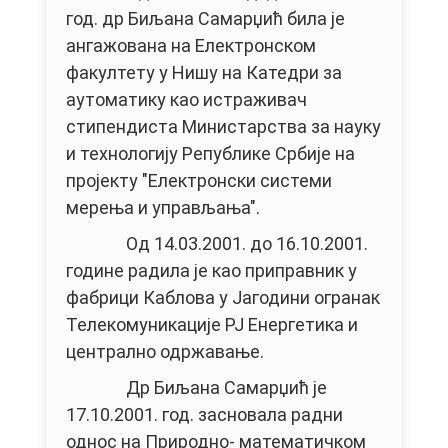
год. др Биљана Самарџић била је
ангажована на Електронском
факултету у Нишу на Катедри за
аутоматику као истраживач
стипендиста Министарства за науку
и технологију Републике Србије на
пројекту "Електронски системи
мерења и управљања".
Од 14.03.2001. до 16.10.2001.
године радила је као приправник у
фабрици Каблова у Јагодини огранак
Телекомуникације РЈ Енергетика и
централно одржавање.
Др Биљана Самарџић је
17.10.2001. год. засновала радни
однос на Природно- математичком