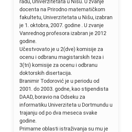
radu, Univerzitetata u Nišu. U zvanje
docenta na Prirodno matematičkom
fakultetu, Univerzitetata u Nišu, izabran
je 1. oktobra, 2007. godine . U zvanje
Vanrednog profesora izabran je 2012
godine.
Učestvovato je u 2(dve) komisije za
ocenu i odbranu magistarskih teza i
3(tri) komisije za ocenu i odbranu
doktorskih disertacija.
Branimir Todorović je u periodu od
2001. do 2003. godne, kao stipendista
DAAD, boravio na Odseku za
informatiku Univerziteta u Dortmundu u
trajanju od po dva meseca svake
godine.
Primarne oblasti istraživanja su mu je