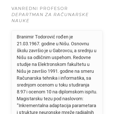
VANREDNI PROFESOR
DEPARTMAN ZA RAČUNARSKE
NAUKE
Branimir Todorović rođen je
21.03.1967. godine u Nišu. Osnovnu
školu završio je u Gabrovcu, a srednju u
Nišu sa odličnim uspehom. Redovne
studije na Elektronskom fakultetu u
Nišu je završio 1991. godine na smeru
Računarska tehnika i informatika, sa
srednjom ocenom u toku studiranja
8.97 i ocenom 10 na diplomskom ispitu.
Magistarsku tezu pod naslovom:
“Inkrementalna adaptacija parametara
i strukture neuronske mreže radijalnih