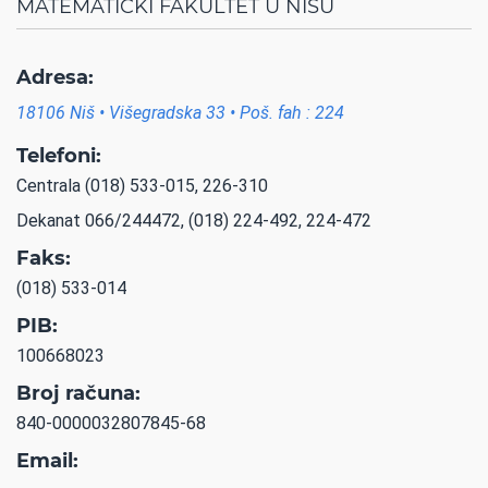
MATEMATIČKI FAKULTET U NIŠU
Adresa:
18106 Niš • Višegradska 33 • Poš. fah : 224
Telefoni:
Centrala (018) 533-015, 226-310
Dekanat 066/244472, (018) 224-492, 224-472
Faks:
(018) 533-014
PIB:
100668023
Broj računa:
840-0000032807845-68
Email: