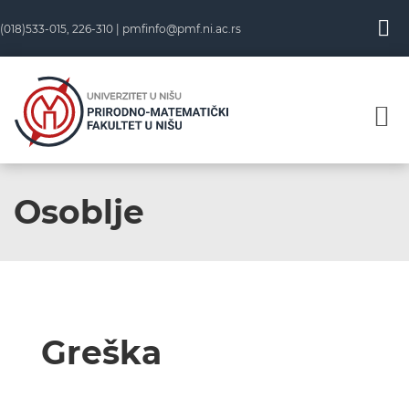
(018)533-015, 226-310 |
pmfinfo@pmf.ni.ac.rs
Osoblje
Greška