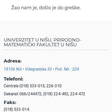
Žao nam je, došlo je do greške.
UNIVERZITET U NIŠU, PRIRODNO-
MATEMATIČKI FAKULTET U NIŠU
Adresa:
18106 Niš • Višegradska 33 • Poš. fah : 224
Telefoni:
Centrala (018) 533-015, 226-310
Dekanat 066/244472, (018) 224-492, 224-472
Faks:
(018) 533-014