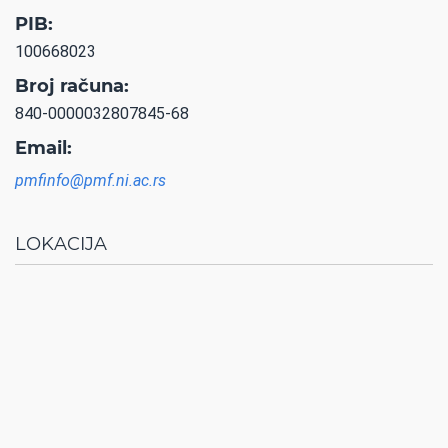
PIB:
100668023
Broj računa:
840-0000032807845-68
Email:
pmfinfo@pmf.ni.ac.rs
LOKACIJA