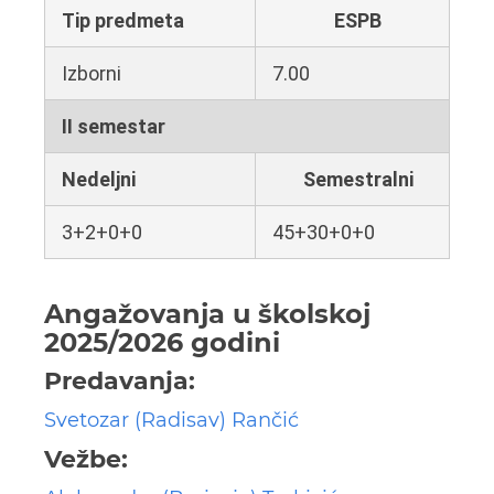
Tip predmeta
ESPB
Izborni
7.00
II semestar
Nedeljni
Semestralni
3+2+0+0
45+30+0+0
Angažovanja u školskoj
2025/2026 godini
Predavanja:
Svetozar (Radisav) Rančić
Vežbe: