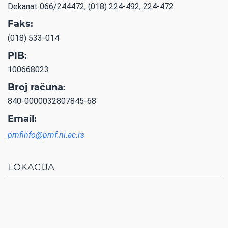
Dekanat 066/244472, (018) 224-492, 224-472
Faks:
(018) 533-014
PIB:
100668023
Broj računa:
840-0000032807845-68
Email:
pmfinfo@pmf.ni.ac.rs
LOKACIJA