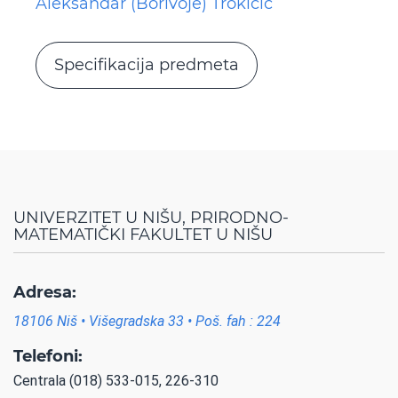
Aleksandar (Borivoje) Trokicić
Specifikacija predmeta
UNIVERZITET U NIŠU, PRIRODNO-
MATEMATIČKI FAKULTET U NIŠU
Adresa:
18106 Niš • Višegradska 33 • Poš. fah : 224
Telefoni:
Centrala (018) 533-015, 226-310