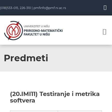
(018)533-015, 226-310 |
pmfinfo@pmf.ni.ac.rs
Predmeti
(20.IMI11) Testiranje i metrika
softvera