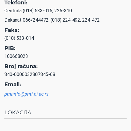
Telefoni:
Centrala (018) 533-015, 226-310
Dekanat 066/244472, (018) 224-492, 224-472
Faks:
(018) 533-014
PIB:
100668023
Broj računa:
840-0000032807845-68
Email:
pmfinfo@pmf.ni.ac.rs
LOKACIJA