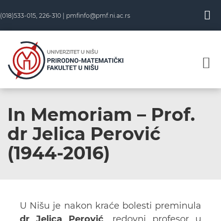
(018)533-015, 226-310 |
pmfinfo@pmf.ni.ac.rs
In Memoriam – Prof.
dr Jelica Perović
(1944-2016)
U Nišu je nakon kraće bolesti preminula
dr Jelica Perović
, redovni profesor u