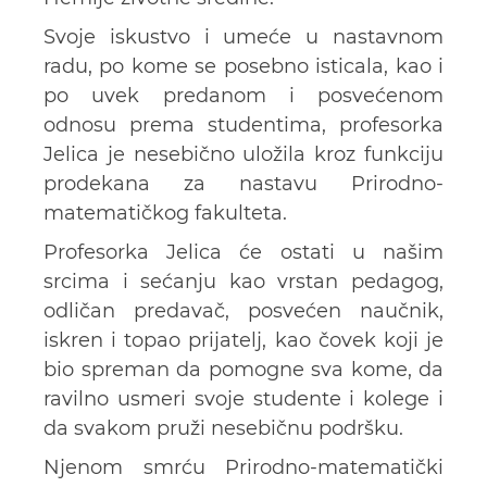
Svoje iskustvo i umeće u nastavnom
radu, po kome se posebno isticala, kao i
po uvek predanom i posvećenom
odnosu prema studentima, profesorka
Jelica je nesebično uložila kroz funkciju
prodekana za nastavu Prirodno-
matematičkog fakulteta.
Profesorka Jelica će ostati u našim
srcima i sećanju kao vrstan pedagog,
odličan predavač, posvećen naučnik,
iskren i topao prijatelj, kao čovek koji je
bio spreman da pomogne sva kome, da
ravilno usmeri svoje studente i kolege i
da svakom pruži nesebičnu podršku.
Njenom smrću Prirodno-matematički