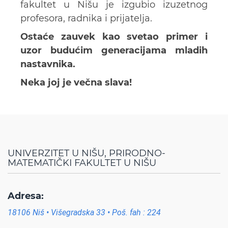
fakultet u Nišu je izgubio izuzetnog
profesora, radnika i prijatelja.
Ostaće zauvek kao svetao primer i
uzor budućim generacijama mladih
nastavnika.
Neka joj je večna slava!
UNIVERZITET U NIŠU, PRIRODNO-
MATEMATIČKI FAKULTET U NIŠU
Adresa:
18106 Niš • Višegradska 33 • Poš. fah : 224