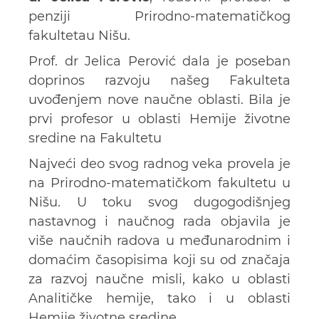
penziji Prirodno-matematičkog
fakultetau Nišu.
Prof. dr Jelica Perović dala je poseban
doprinos razvoju našeg Fakulteta
uvođenjem nove naučne oblasti. Bila je
prvi profesor u oblasti Hemije životne
sredine na Fakultetu
Najveći deo svog radnog veka provela je
na Prirodno-matematičkom fakultetu u
Nišu. U toku svog dugogodišnjeg
nastavnog i naučnog rada objavila je
više naučnih radova u međunarodnim i
domaćim časopisima koji su od značaja
za razvoj naučne misli, kako u oblasti
Analitičke hemije, tako i u oblasti
Hemije životne sredine.