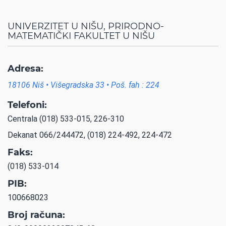
UNIVERZITET U NIŠU, PRIRODNO-
MATEMATIČKI FAKULTET U NIŠU
Adresa:
18106 Niš • Višegradska 33 • Poš. fah : 224
Telefoni:
Centrala (018) 533-015, 226-310
Dekanat 066/244472, (018) 224-492, 224-472
Faks:
(018) 533-014
PIB:
100668023
Broj računa: