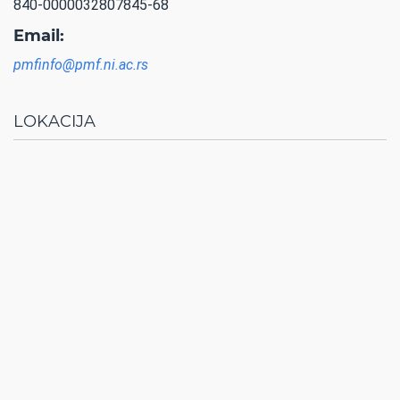
840-0000032807845-68
Email:
pmfinfo@pmf.ni.ac.rs
LOKACIJA