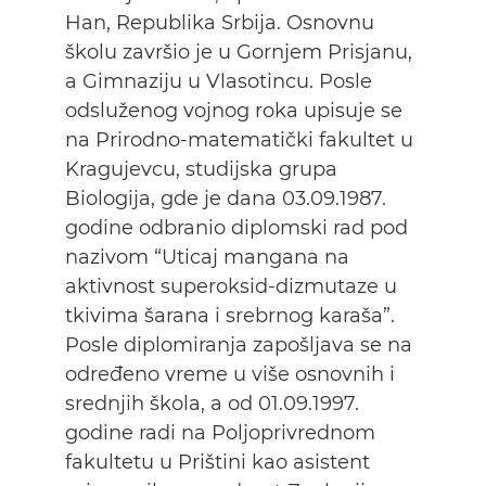
Han, Republika Srbija. Osnovnu
školu završio je u Gornjem Prisjanu,
a Gimnaziju u Vlasotincu. Posle
odsluženog vojnog roka upisuje se
na Prirodno-matematički fakultet u
Kragujevcu, studijska grupa
Biologija, gde je dana 03.09.1987.
godine odbranio diplomski rad pod
nazivom “Uticaj mangana na
aktivnost superoksid-dizmutaze u
tkivima šarana i srebrnog karaša”.
Posle diplomiranja zapošljava se na
određeno vreme u više osnovnih i
srednjih škola, a od 01.09.1997.
godine radi na Poljoprivrednom
fakultetu u Prištini kao asistent