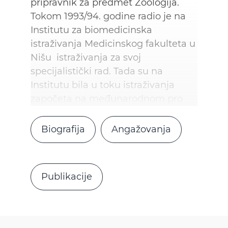
pripravnik za predmet Zoologija.
Tokom 1993/94. godine radio je na
Institutu za biomedicinska
istraživanja Medicinskog fakulteta u
Nišu istraživanja za svoj
specijalistički rad. Tada su na
Institutu bila u toku istraživanja
započeta na međunarodnom pro
Biografija
Angažovanja
Publikacije