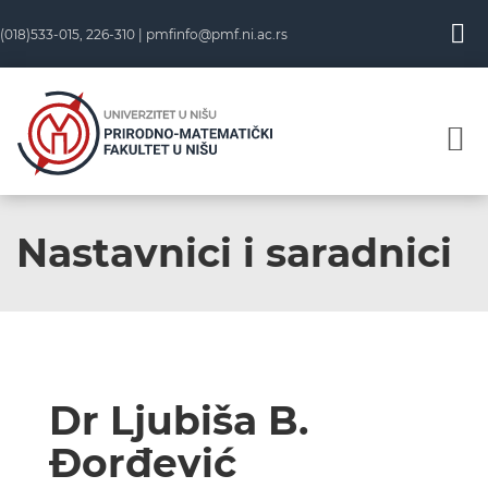
(018)533-015, 226-310 |
pmfinfo@pmf.ni.ac.rs
Nastavnici i saradnici
Dr Ljubiša B.
Đorđević