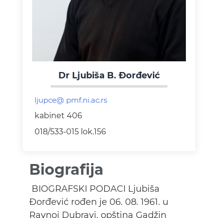
Dr Ljubiša B. Đorđević
kabinet 406
018/533-015 lok.156
Biografija
BIOGRAFSKI PODACI Ljubiša
Đorđević rođen je 06. 08. 1961. u
Ravnoj Dubravi, opština Gadžin