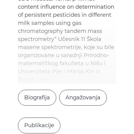
content influence on determination
of persistent pesticides in different
milk samples using gas
chromatography tandem mass
spectrometry“ Učesnik 11 Škola
masene spektrometrije, koje su bile
organizovane u saradnji Prirodno-
matematičkog fakulteta u Nišu i
Univerziteta Pjer i Marija Kiri iz
Pariza, u p
Biografija
Angažovanja
Publikacije