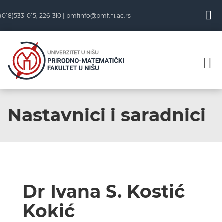
(018)533-015, 226-310 |
pmfinfo@pmf.ni.ac.rs
Nastavnici i saradnici
Dr Ivana S. Kostić
Kokić