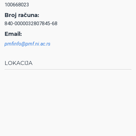
100668023
Broj računa:
840-0000032807845-68
Email:
pmfinfo@pmf.ni.ac.rs
LOKACIJA