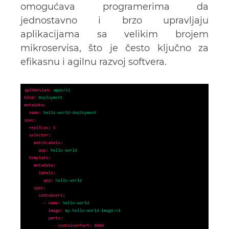
omogućava programerima da
jednostavno i brzo upravljaju
aplikacijama sa velikim brojem
mikroservisa, što je često ključno za
efikasnu i agilnu razvoj softvera.