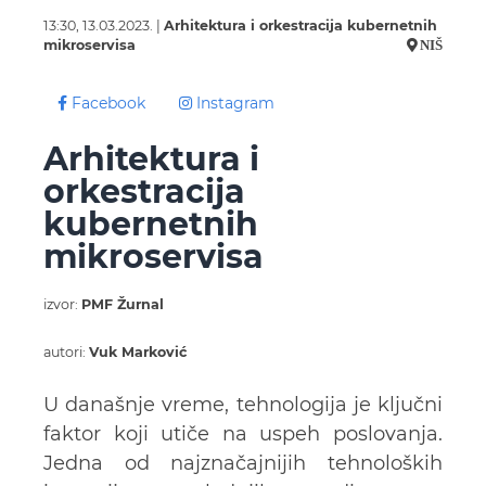
13:30, 13.03.2023. |
Arhitektura i orkestracija kubernetnih
mikroservisa
NIŠ
Facebook
Instagram
Arhitektura i
orkestracija
kubernetnih
mikroservisa
izvor:
PMF Žurnal
autori:
Vuk Marković
U današnje vreme, tehnologija je ključni
faktor koji utiče na uspeh poslovanja.
Jedna od najznačajnijih tehnoloških