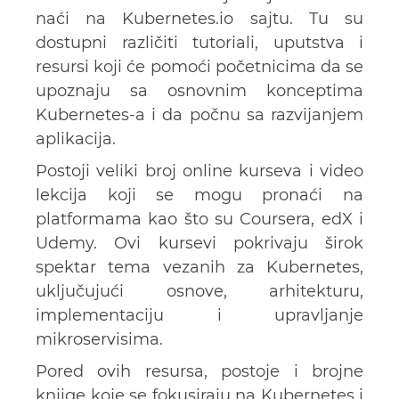
naći na Kubernetes.io sajtu. Tu su
dostupni različiti tutoriali, uputstva i
resursi koji će pomoći početnicima da se
upoznaju sa osnovnim konceptima
Kubernetes-a i da počnu sa razvijanjem
aplikacija.
Postoji veliki broj online kurseva i video
lekcija koji se mogu pronaći na
platformama kao što su Coursera, edX i
Udemy. Ovi kursevi pokrivaju širok
spektar tema vezanih za Kubernetes,
uključujući osnove, arhitekturu,
implementaciju i upravljanje
mikroservisima.
Pored ovih resursa, postoje i brojne
knjige koje se fokusiraju na Kubernetes i