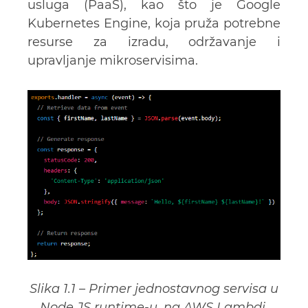
usluga (PaaS), kao što je Google
Kubernetes Engine, koja pruža potrebne
resurse za izradu, održavanje i
upravljanje mikroservisima.
Slika 1.1 – Primer jednostavnog servisa u
Node.JS runtime-u, na AWS Lambdi.