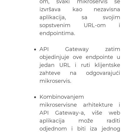
om, svaki mikroservis se
izvršava kao nezavisna
aplikacija, sa svojim
sopstvenim URL-om i
endpointima.
API Gateway zatim
objedinjuje ove endpointe u
jedan URL i ruti klijentske
zahteve na odgovarajući
mikroservis.
Kombinovanjem
mikroservisne arhitekture i
API Gateway-a, više web
aplikacija može raditi
odjednom i biti iza jednog