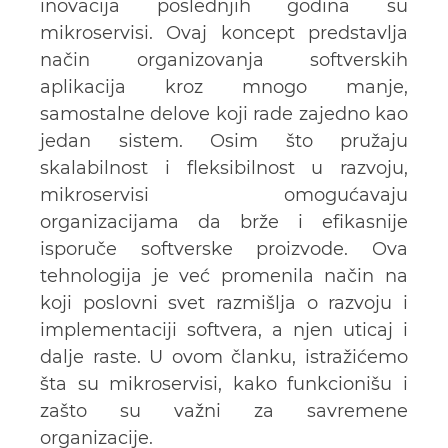
inovacija poslednjih godina su
mikroservisi. Ovaj koncept predstavlja
način organizovanja softverskih
aplikacija kroz mnogo manje,
samostalne delove koji rade zajedno kao
jedan sistem. Osim što pružaju
skalabilnost i fleksibilnost u razvoju,
mikroservisi omogućavaju
organizacijama da brže i efikasnije
isporuče softverske proizvode. Ova
tehnologija je već promenila način na
koji poslovni svet razmišlja o razvoju i
implementaciji softvera, a njen uticaj i
dalje raste. U ovom članku, istražićemo
šta su mikroservisi, kako funkcionišu i
zašto su važni za savremene
organizacije.