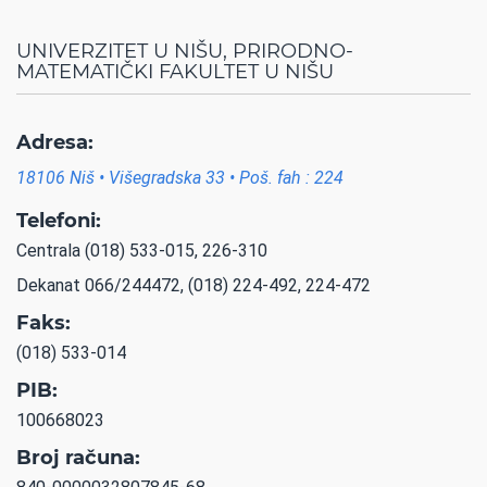
UNIVERZITET U NIŠU, PRIRODNO-
MATEMATIČKI FAKULTET U NIŠU
Adresa:
18106 Niš • Višegradska 33 • Poš. fah : 224
Telefoni:
Centrala (018) 533-015, 226-310
Dekanat 066/244472, (018) 224-492, 224-472
Faks:
(018) 533-014
PIB:
100668023
Broj računa: