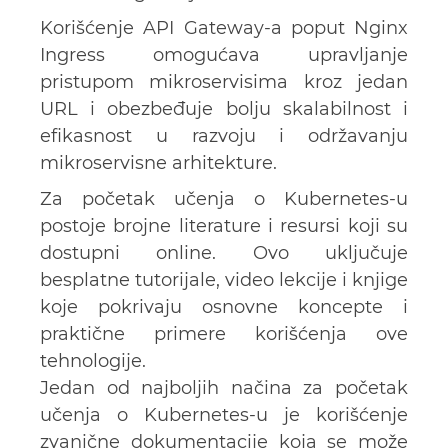
Korišćenje API Gateway-a poput Nginx
Ingress omogućava upravljanje
pristupom mikroservisima kroz jedan
URL i obezbeđuje bolju skalabilnost i
efikasnost u razvoju i održavanju
mikroservisne arhitekture.
Za početak učenja o Kubernetes-u
postoje brojne literature i resursi koji su
dostupni online. Ovo uključuje
besplatne tutorijale, video lekcije i knjige
koje pokrivaju osnovne koncepte i
praktične primere korišćenja ove
tehnologije.
Jedan od najboljih načina za početak
učenja o Kubernetes-u je korišćenje
zvanične dokumentacije koja se može