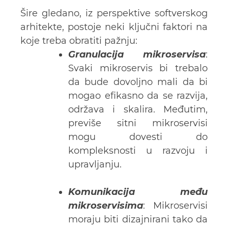
Šire gledano, iz perspektive softverskog
arhitekte, postoje neki ključni faktori na
koje treba obratiti pažnju:
Granulacija mikroservisa
:
Svaki mikroservis bi trebalo
da bude dovoljno mali da bi
mogao efikasno da se razvija,
održava i skalira. Međutim,
previše sitni mikroservisi
mogu dovesti do
kompleksnosti u razvoju i
upravljanju.
Komunikacija među
mikroservisima
: Mikroservisi
moraju biti dizajnirani tako da