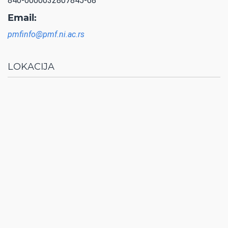
840-0000032807845-68
Email:
pmfinfo@pmf.ni.ac.rs
LOKACIJA