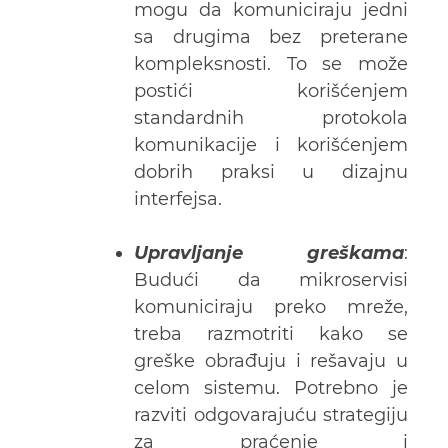
mogu da komuniciraju jedni
sa drugima bez preterane
kompleksnosti. To se može
postići korišćenjem
standardnih protokola
komunikacije i korišćenjem
dobrih praksi u dizajnu
interfejsa.
Upravljanje greškama
:
Budući da mikroservisi
komuniciraju preko mreže,
treba razmotriti kako se
greške obrađuju i rešavaju u
celom sistemu. Potrebno je
razviti odgovarajuću strategiju
za praćenje i