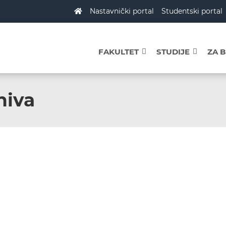
Nastavnički portal
Studentski portal
FAKULTET
STUDIJE
ZA 
hiva