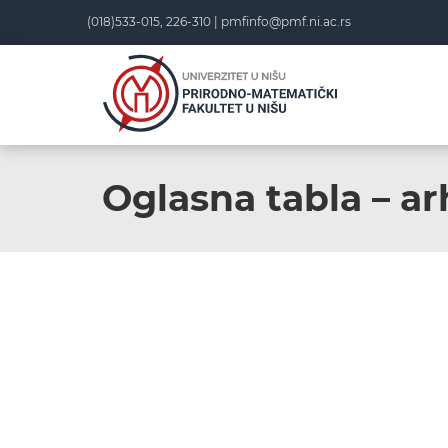
(018)533-015, 226-310 |
pmfinfo@pmf.ni.ac.rs
Oglasna tabla – ar