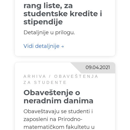
rang liste, za
studentske kredite i
stipendije
Detaljnije u prilogu.
Vidi detaljnije
09.04.2021
ARHIVA / OBAVEŠTENJA
ZA STUDENTE
Obaveštenje o
neradnim danima
Obaveštavaju se studenti i
zaposleni na Prirodno-
matematičkom fakultetu u