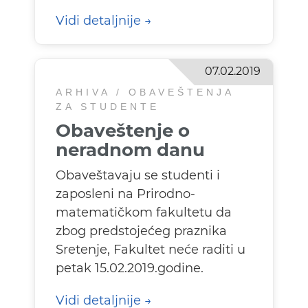
Vidi detaljnije
07.02.2019
ARHIVA / OBAVEŠTENJA
ZA STUDENTE
Obaveštenje o
neradnom danu
Obaveštavaju se studenti i
zaposleni na Prirodno-
matematičkom fakultetu da
zbog predstojećeg praznika
Sretenje, Fakultet neće raditi u
petak 15.02.2019.godine.
Vidi detaljnije