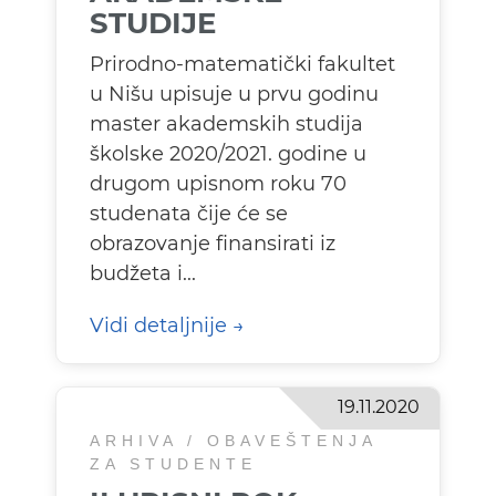
STUDIJE
Prirodno-matematički fakultet
u Nišu upisuje u prvu godinu
master akademskih studija
školske 2020/2021. godine u
drugom upisnom roku 70
studenata čije će se
obrazovanje finansirati iz
budžeta i...
Vidi detaljnije
19.11.2020
ARHIVA / OBAVEŠTENJA
ZA STUDENTE