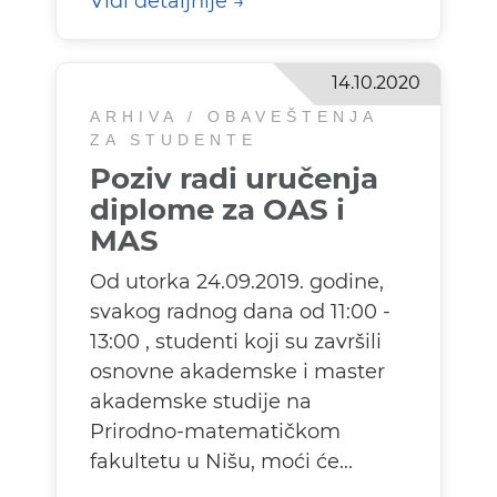
Vidi detaljnije
14.10.2020
ARHIVA / OBAVEŠTENJA
ZA STUDENTE
Poziv radi uručenja
diplome za OAS i
MAS
Od utorka 24.09.2019. godine,
svakog radnog dana od 11:00 -
13:00 , studenti koji su završili
osnovne akademske i master
akademske studije na
Prirodno-matematičkom
fakultetu u Nišu, moći će...