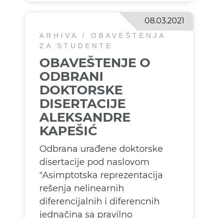
08.03.2021
ARHIVA / OBAVEŠTENJA
ZA STUDENTE
OBAVEŠTENJE O
ODBRANI
DOKTORSKE
DISERTACIJE
ALEKSANDRE
KAPEŠIĆ
Odbrana urađene doktorske
disertacije pod naslovom
"Asimptotska reprezentacija
rešenja nelinearnih
diferencijalnih i diferencnih
jednačina sa pravilno