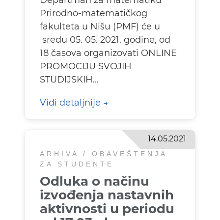
Departman za matematiku
Prirodno-matematičkog
fakulteta u Nišu (PMF) će u
sredu 05. 05. 2021. godine, od
18 časova organizovati ONLINE
PROMOCIJU SVOJIH
STUDIJSKIH...
Vidi detaljnije
14.05.2021
ARHIVA / OBAVEŠTENJA
ZA STUDENTE
Odluka o načinu
izvođenja nastavnih
aktivnosti u periodu