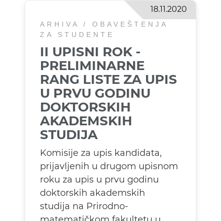
18.11.2020
ARHIVA / OBAVEŠTENJA
ZA STUDENTE
II UPISNI ROK -
PRELIMINARNE
RANG LISTE ZA UPIS
U PRVU GODINU
DOKTORSKIH
AKADEMSKIH
STUDIJA
Komisije za upis kandidata,
prijavljenih u drugom upisnom
roku za upis u prvu godinu
doktorskih akademskih
studija na Prirodno-
matematičkom fakultetu u