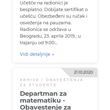
Učešče na radionici je
besplatno. Dobijate sertifikat o
učešću. Obezbeđeni su ručak i
osveženja na pauzama.
Radionica se održava u
Beogradu, 23. aprila 2019.; u
trajanju od 9:00...
Vidi detaljnije
21.10.2020
ARHIVA / OBAVEŠTENJA
ZA STUDENTE
Departman za
matematiku -
Obavestenje za