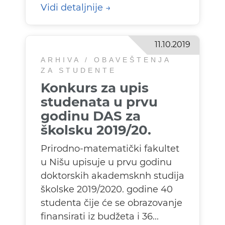
Vidi detaljnije
11.10.2019
ARHIVA / OBAVEŠTENJA
ZA STUDENTE
Konkurs za upis
studenata u prvu
godinu DAS za
školsku 2019/20.
Prirodno-matematički fakultet
u Nišu upisuje u prvu godinu
doktorskih akademsknh studija
školske 2019/2020. godine 40
studenta čije će se obrazovanje
finansirati iz budžeta i 36...